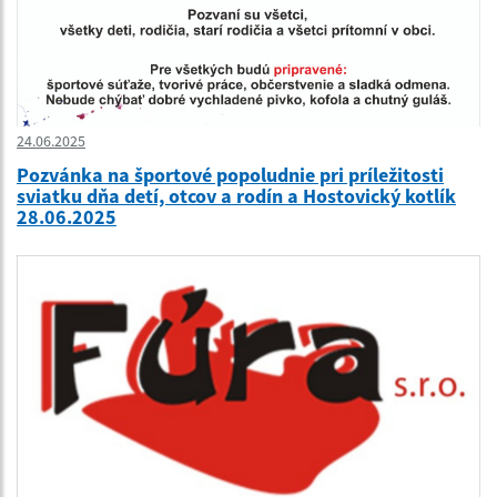
24.06.2025
Pozvánka na športové popoludnie pri príležitosti
sviatku dňa detí, otcov a rodín a Hostovický kotlík
28.06.2025