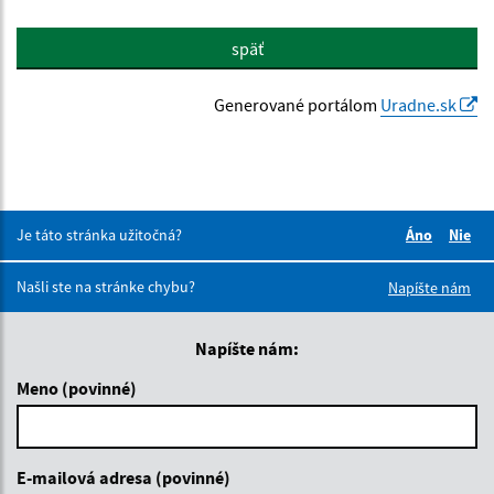
späť
Generované portálom
Uradne.sk
Je táto stránka užitočná?
Áno
Nie
Boli tieto 
Boli 
Našli ste na stránke chybu?
Napíšte nám
Napíšte nám:
Meno (povinné)
E-mailová adresa (povinné)