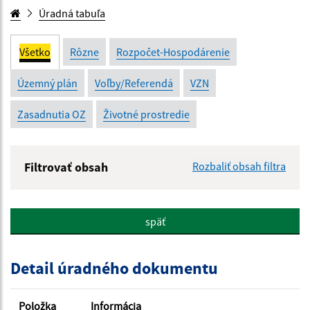
Úradná tabuľa
Všetko
Rôzne
Rozpočet-Hospodárenie
Územný plán
Voľby/Referendá
VZN
Zasadnutia OZ
Životné prostredie
Filtrovať obsah
Rozbaliť obsah filtra
Názov:
späť
Popis:
Detail úradného dokumentu
Dátum zverejnenia od:
Položka
Informácia