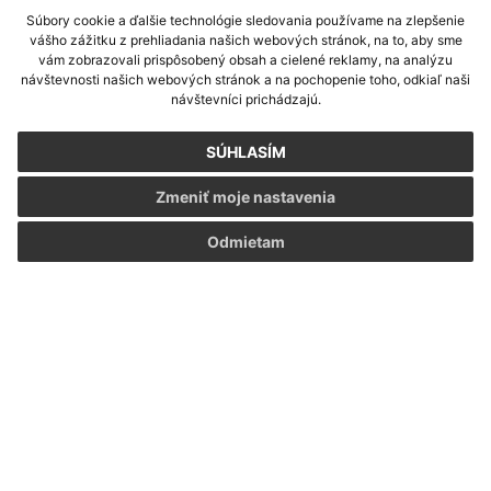
Súbory cookie a ďalšie technológie sledovania používame na zlepšenie
vášho zážitku z prehliadania našich webových stránok, na to, aby sme
vám zobrazovali prispôsobený obsah a cielené reklamy, na analýzu
návštevnosti našich webových stránok a na pochopenie toho, odkiaľ naši
návštevníci prichádzajú.
SÚHLASÍM
Zmeniť moje nastavenia
Odmietam
Informácie o stránke:
Vyhlásenie o prístupnosti
Autorské práva
Ochrana osobných údajov
Navigácia: