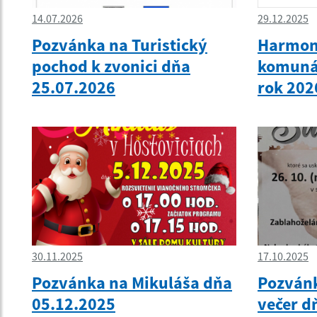
14.07.2026
29.12.2025
Pozvánka na Turistický
Harmon
pochod k zvonici dňa
komuná
25.07.2026
rok 202
30.11.2025
17.10.2025
Pozvánka na Mikuláša dňa
Pozvánk
05.12.2025
večer d