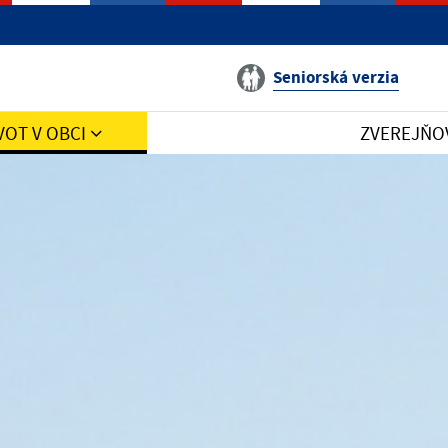
Seniorská verzia
VOT V OBCI
ZVEREJŇO