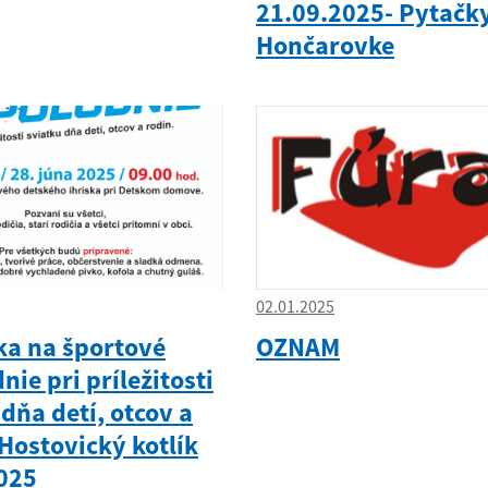
21.09.2025- Pytačk
Hončarovke
02.01.2025
a na športové
OZNAM
ie pri príležitosti
dňa detí, otcov a
 Hostovický kotlík
025