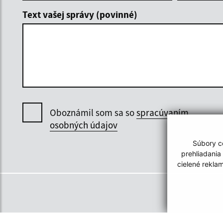
Text vašej správy (povinné)
Oboznámil som sa so
spracúvaním
osobných údajov
Súbory co
prehliadania
cielené rekla