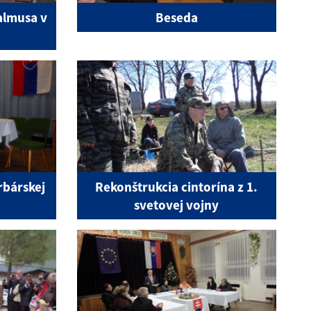
Galmusa v
Beseda
rbárskej
Rekonštrukcia cintorína z 1.
svetovej vojny