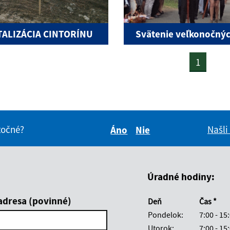
TALIZÁCIA CINTORÍNU
Svätenie veľkonočnýc
1
itočné?
Našli
Áno
Nie
Boli tieto informácie pre 
Boli tieto informáci
Úradné hodiny:
adresa (povinné)
Deň
Čas *
Pondelok:
7:00 - 15
Utorok:
7:00 - 15