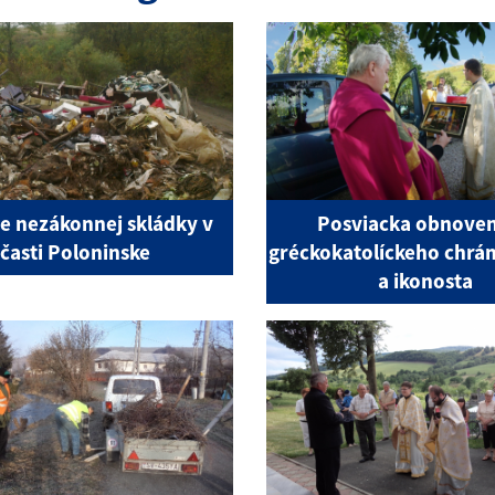
ie nezákonnej skládky v
Posviacka obnove
časti Poloninske
gréckokatolíckeho chrám
a ikonosta