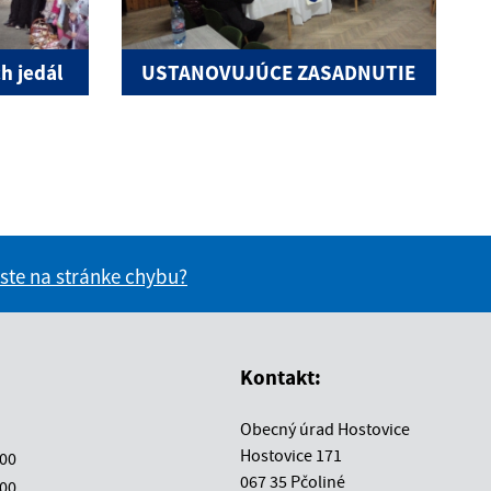
h jedál
USTANOVUJÚCE ZASADNUTIE
 ste na stránke chybu?
vás užitočné?
e pre vás užitočné?
Kontakt:
Obecný úrad Hostovice
Hostovice 171
:00
067 35 Pčoliné
:00