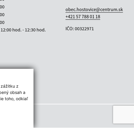
:00
obec.hostovice@centrum.sk
:00
+421 57 788 01 18
:00
IČO: 00322971
12:00 hod. - 12:30 hod.
 zážitku z
obený obsah a
e toho, odkiaľ