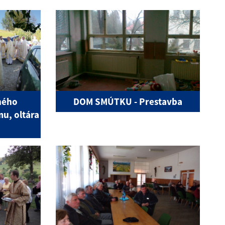
ného
DOM SMÚTKU - Prestavba
u, oltára