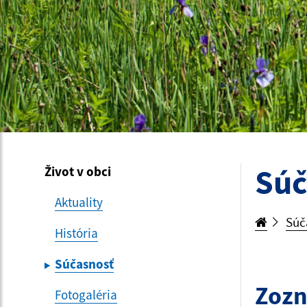
Súč
Život v obci
Aktuality
Súč
História
Súčasnosť
Zozn
Fotogaléria