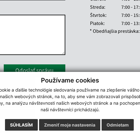
Streda:
7:00 - 17
Štvrtok:
7:00 - 15
Piatok:
7:00 - 13
* Obedňajšia prestávka: 
Google reCaptcha Response
Odoslať správu
Používame cookies
okie a ďalšie technológie sledovania používame na zlepšenie vášho
 našich webových stránok, na to, aby sme vám zobrazovali prispôs
my, na analýzu návštevnosti našich webových stránok a na pochopeni
naši návštevníci prichádzajú.
SÚHLASÍM
Zmeniť moje nastavenia
Odmietam