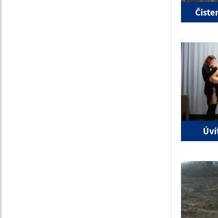
Čiste
Úví