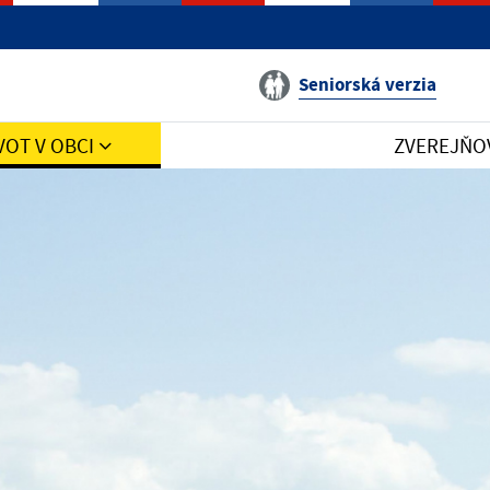
Seniorská verzia
VOT V OBCI
ZVEREJŇO