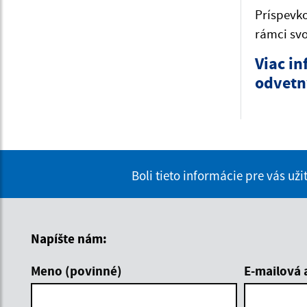
Príspevko
rámci svo
Viac i
odvetn
Boli tieto informácie pre vás už
Napíšte nám:
Meno (povinné)
E-mailová 