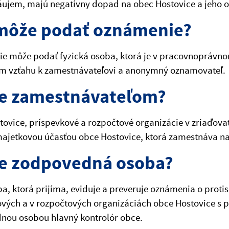
áujem, majú negatívny dopad na obec Hostovice a jeho o
môže podať oznámenie?
e môže podať fyzická osoba, ktorá je v pracovnoprávno
 vzťahu k zamestnávateľovi a anonymný oznamovateľ.
je zamestnávateľom?
ovice, príspevkové a rozpočtové organizácie v zriaďovat
majetkovou účasťou obce Hostovice, ktorá zamestnáva n
je zodpovedná osoba?
ba, ktorá prijíma, eviduje a preveruje oznámenia o protis
vých a v rozpočtových organizáciách obce Hostovice s 
nou osobou hlavný kontrolór obce.