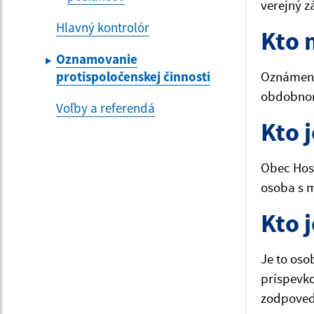
verejný z
Hlavný kontrolór
Kto 
Oznamovanie
protispoločenskej činnosti
Oznámeni
obdobnom
Voľby a referendá
Kto 
Obec Host
osoba s 
Kto 
Je to oso
príspevko
zodpoved