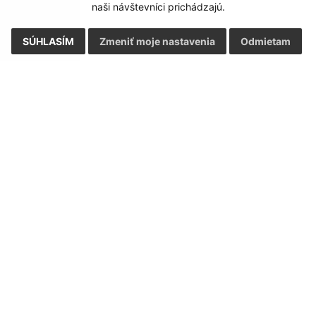
naši návštevníci prichádzajú.
SÚHLASÍM
Zmeniť moje nastavenia
Odmietam
Rýchle odkazy:
Aktualiz
nku
Aktuality
31.07.2026 
História
RSS
Fotogaléria
Kultúra
Triedenie odpadu