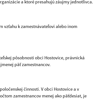
rganizácie a ktoré presahujú záujmy jednotlivca.
m vzťahu k zamestnávateľovi alebo inom
eľskej pôsobnosti obci Hostovice, právnická
ajmenej päť zamestnancov.
poločenskej činnosti. V obci Hostovice a v
počtom zamestnancov menej ako päťdesiat, je