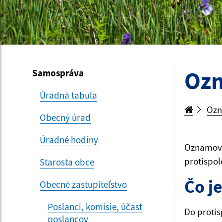
Ozn
Samospráva
Úradná tabuľa
Ozn
Obecný úrad
Úradné hodiny
Oznamovan
protispol
Starosta obce
Čo j
Obecné zastupiteľstvo
Poslanci, komisie, účasť
Do protis
poslancov