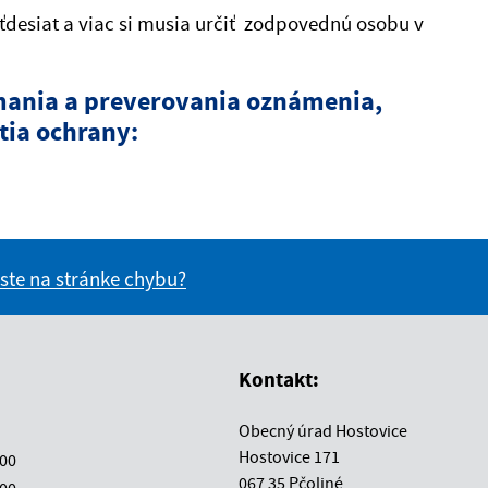
desiat a viac si musia určiť zodpovednú osobu v
ímania a preverovania oznámenia,
ia ochrany:
 ste na stránke chybu?
vás užitočné?
e pre vás užitočné?
Kontakt:
Obecný úrad Hostovice
Hostovice 171
:00
067 35 Pčoliné