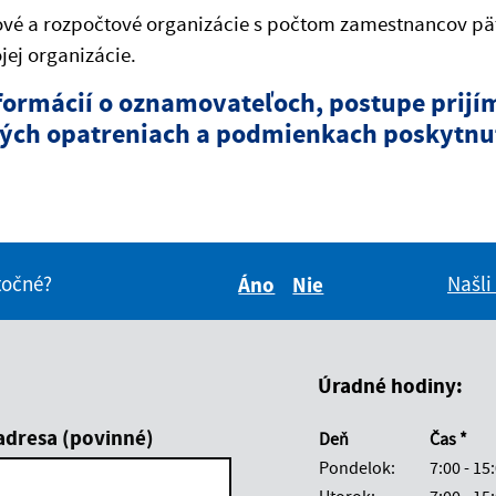
vé a rozpočtové organizácie s počtom zamestnancov päť
jej organizácie.
nformácií o oznamovateľoch, postupe prij
ých opatreniach a podmienkach poskytnut
itočné?
Našli
Áno
Nie
Boli tieto informácie pre 
Boli tieto informáci
Úradné hodiny:
adresa (povinné)
Deň
Čas *
Pondelok:
7:00 - 15