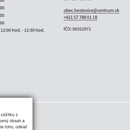
:00
:00
obec.hostovice@centrum.sk
:00
+421 57 788 01 18
:00
IČO: 00322971
12:00 hod. - 12:30 hod.
 zážitku z
obený obsah a
e toho, odkiaľ