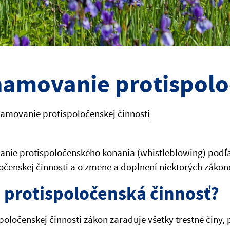
amovanie protispoloč
amovanie protispoločenskej činnosti
ie protispoločenského konania (whistleblowing) podľa 
očenskej činnosti a o zmene a doplnení niektorých zákon
e protispoločenská činnosť?
poločenskej činnosti zákon zaraďuje všetky trestné činy, 