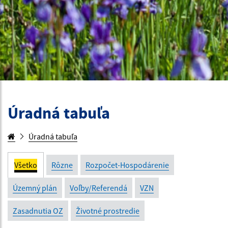
Úradná tabuľa
Úradná tabuľa
Všetko
Rôzne
Rozpočet-Hospodárenie
Územný plán
Voľby/Referendá
VZN
Zasadnutia OZ
Životné prostredie