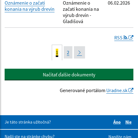
Oznámenie o začatí
Oznámenie o
06.02.2026
konania na výrub drevín
začatí konania na
výrub drevín -
Gladišová
RSS
1
2
Načítať ďalšie dokumenty
Generované portálom
Uradne.sk
Je táto stránka užitočná?
Áno
Nie
Boli tieto 
Boli 
Našli ste na stránke chybu?
Napíšte nám