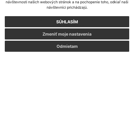
Hostovice 171
návštevnosti našich webových stránok a na pochopenie toho, odkiaľ naši
067 35 Pčoliné
návštevníci prichádzajú.
obec.hostovice@centrum.sk
SÚHLASÍM
+421 57 788 01 18
Zmeniť moje nastavenia
IČO: 00322971
Odmietam