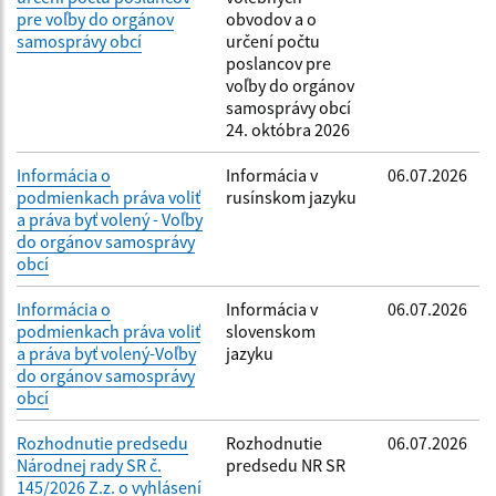
pre voľby do orgánov
obvodov a o
samosprávy obcí
určení počtu
poslancov pre
voľby do orgánov
samosprávy obcí
24. októbra 2026
Informácia o
Informácia v
06.07.2026
podmienkach práva voliť
rusínskom jazyku
a práva byť volený - Voľby
do orgánov samosprávy
obcí
Informácia o
Informácia v
06.07.2026
podmienkach práva voliť
slovenskom
a práva byť volený-Voľby
jazyku
do orgánov samosprávy
obcí
Rozhodnutie predsedu
Rozhodnutie
06.07.2026
Národnej rady SR č.
predsedu NR SR
145/2026 Z.z. o vyhlásení