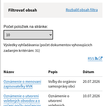
Filtrovať obsah
Rozbaliť obsah filtra
Názov:
Počet položiek na stránke:
Popis:
Výsledky vyhľadávania (počet dokumentov vyhovujúcich
Dátum zverejnenia od:
zadaným kritériám: 31)
RSS
Dátum zverejnenia do:
Názov
Popis
Dátum
Oznámenie o menovaní
Voľby do orgánov
20.07.2026
zapisovateľky MVK
samosprávy obcí
Filtrovať
Reset
Oznámenie o utvorení
Oznámenie o
10.07.2026
volebných obvodov a o
utvorení
určení počtu poslancov
volebných