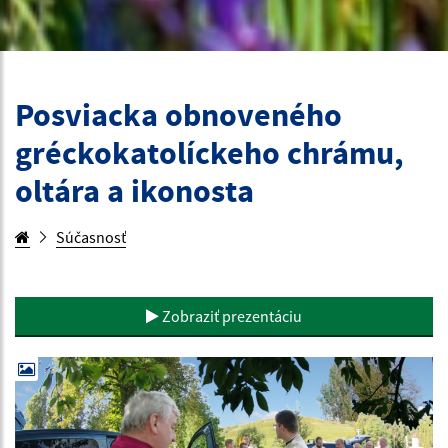
Posviacka obnoveného
gréckokatolíckeho chrámu,
oltára a ikonosta
Súčasnosť
Zobraziť prezentáciu