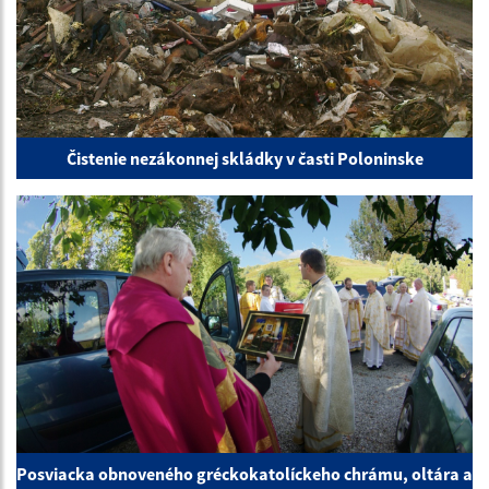
Čistenie nezákonnej skládky v časti Poloninske
Posviacka obnoveného gréckokatolíckeho chrámu, oltára a