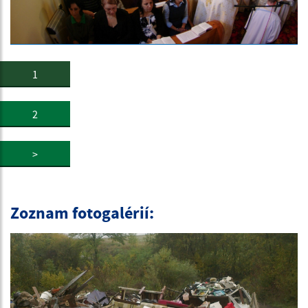
1
2
>
Zoznam fotogalérií: