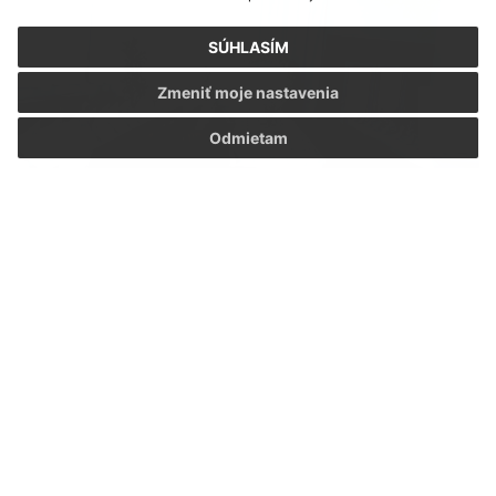
SÚHLASÍM
Zmeniť moje nastavenia
Odmietam
Deň matiek 2025