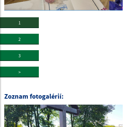
1
2
3
>
Zoznam fotogalérií: