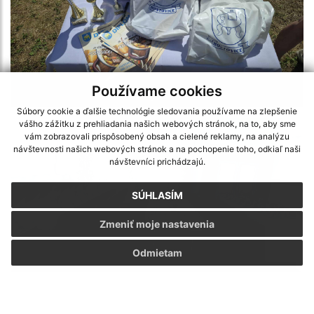
Používame cookies
Hostovický kotlík 2025
Súbory cookie a ďalšie technológie sledovania používame na zlepšenie
vášho zážitku z prehliadania našich webových stránok, na to, aby sme
vám zobrazovali prispôsobený obsah a cielené reklamy, na analýzu
návštevnosti našich webových stránok a na pochopenie toho, odkiaľ naši
návštevníci prichádzajú.
SÚHLASÍM
Zmeniť moje nastavenia
Odmietam
Deň matiek 2025