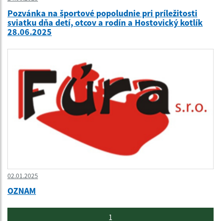
Pozvánka na športové popoludnie pri príležitosti
sviatku dňa detí, otcov a rodín a Hostovický kotlík
28.06.2025
02.01.2025
OZNAM
1