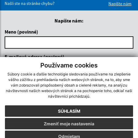
Našli ste na stránke chybu?
Napíšte nám
Napíšte nám:
Meno (povinné)
E-mailová adresa (povinné)
Používame cookies
Súbory cookie a ďalšie technológie sledovania používame na zlepšenie
vášho zážitku z prehliadania našich webových stránok, na to, aby sme
Text vašej správy (povinné)
vám zobrazovali prispôsobený obsah a cielené reklamy, na analýzu
návštevnosti našich webových stránok a na pochopenie toho, odkiaľ naši
návštevníci prichádzajú.
SÚHLASÍM
Zmeniť moje nastavenia
Oboznámil som sa so
spracúvaním osobných
Odmietam