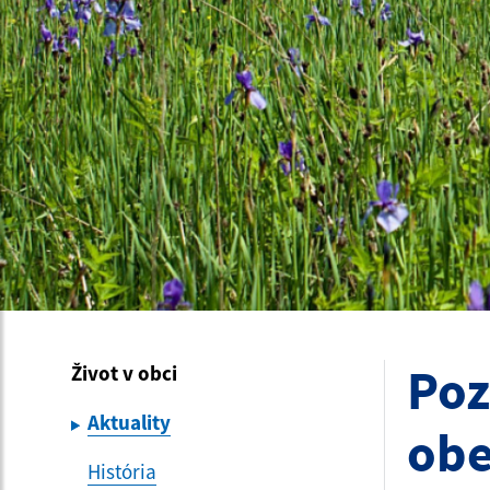
Poz
Život v obci
Aktuality
obe
História