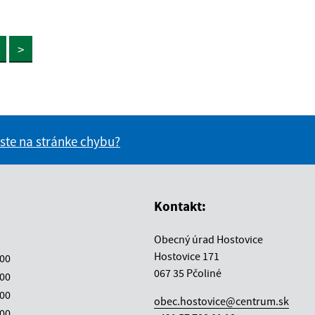
>
 ste na stránke chybu?
vás užitočné?
e pre vás užitočné?
Kontakt:
Obecný úrad Hostovice
Hostovice 171
:00
067 35 Pčoliné
:00
:00
obec.hostovice@centrum.sk
:00