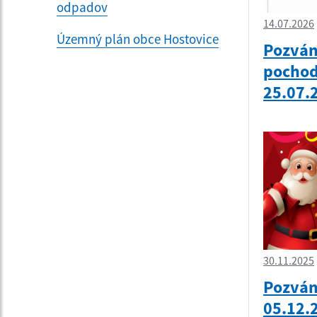
odpadov
14.07.2026
Územný plán obce Hostovice
Pozván
pochod
25.07.
30.11.2025
Pozván
05.12.