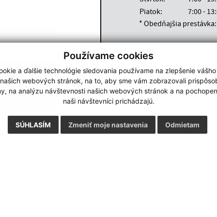
Piatok:
7:00 - 13
* Obedňajšia prestávka: 
Používame cookies
okie a ďalšie technológie sledovania používame na zlepšenie vášho
Google reCaptcha Response
 našich webových stránok, na to, aby sme vám zobrazovali prispôs
Odoslať správu
my, na analýzu návštevnosti našich webových stránok a na pochopeni
naši návštevníci prichádzajú.
SÚHLASÍM
Zmeniť moje nastavenia
Odmietam