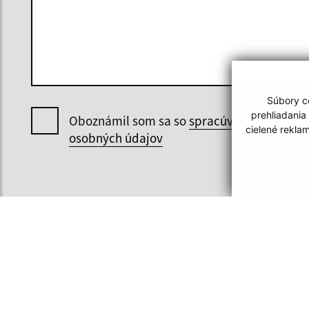
Súbory co
prehliadania
Oboznámil som sa so
spracúvaním
cielené rekla
osobných údajov