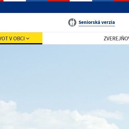
Seniorská verzia
VOT V OBCI
ZVEREJŇO