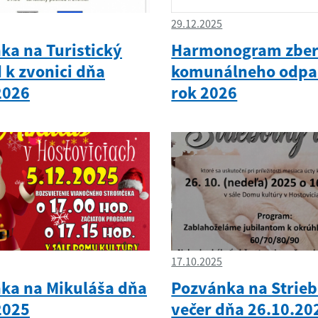
29.12.2025
ka na Turistický
Harmonogram zbe
 k zvonici dňa
komunálneho odpa
2026
rok 2026
17.10.2025
ka na Mikuláša dňa
Pozvánka na Strie
2025
večer dňa 26.10.20