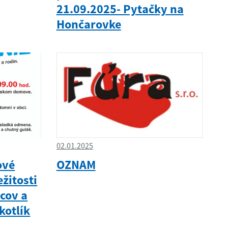
21.09.2025- Pytačky na
Hončarovke
02.01.2025
ové
OZNAM
ežitosti
tcov a
kotlík