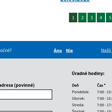
1
2
3
4
5
itočné?
Našli
Áno
Nie
Boli tieto informácie pre 
Boli tieto informáci
Úradné hodiny:
adresa (povinné)
Deň
Čas *
Pondelok:
7:00 - 15
Utorok:
7:00 - 15
Streda:
7:00 - 17
Štvrtok:
7:00 - 15