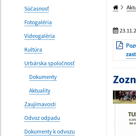
Akt
Súčasnosť
Fotogaléria
23.11.
Videogaléria
Poz
Kultúra
zast
Urbárska spoločnosť
Zozn
Dokumenty
Aktuality
Zaujímavosti
Odvoz odpadu
Dokumenty k odvozu