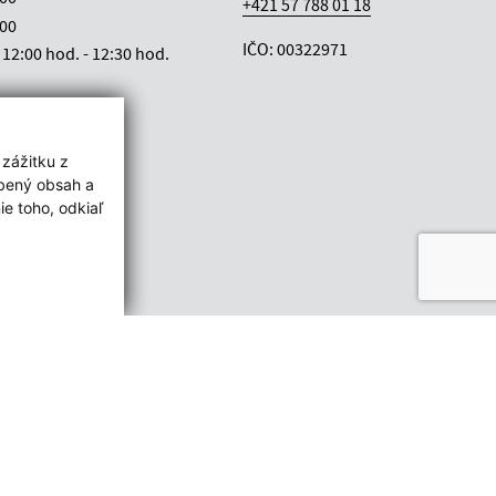
+421 57 788 01 18
:00
IČO: 00322971
12:00 hod. - 12:30 hod.
 zážitku z
obený obsah a
e toho, odkiaľ