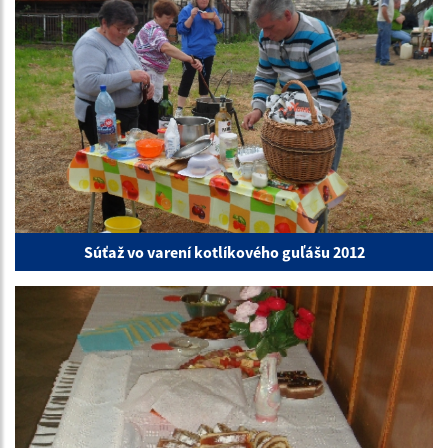
Súťaž vo varení kotlíkového guľášu 2012