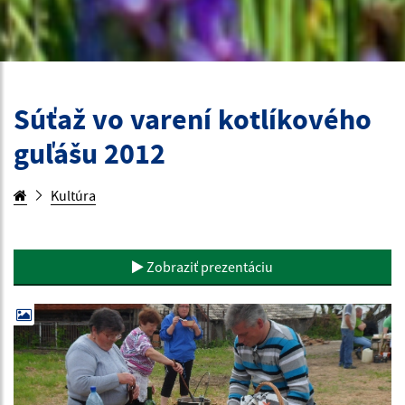
Súťaž vo varení kotlíkového
guľášu 2012
Kultúra
Zobraziť prezentáciu