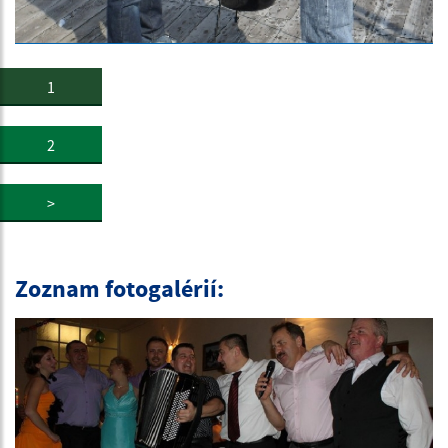
1
2
>
Zoznam fotogalérií: