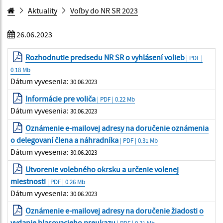
Aktuality
Voľby do NR SR 2023
26.06.2023
Rozhodnutie predsedu NR SR o vyhlásení volieb
| PDF |
0.18 Mb
Dátum vyvesenia:
30.06.2023
Informácie pre voliča
| PDF | 0.22 Mb
Dátum vyvesenia:
30.06.2023
Oznámenie e-mailovej adresy na doručenie oznámenia
o delegovaní člena a náhradníka
| PDF | 0.31 Mb
Dátum vyvesenia:
30.06.2023
Utvorenie volebného okrsku a určenie volenej
miestnosti
| PDF | 0.26 Mb
Dátum vyvesenia:
30.06.2023
Oznámenie e-mailovej adresy na doručenie žiadosti o
vydanie hlasovacieho preukazu
| PDF | 0.31 Mb