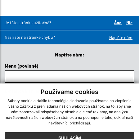
Je táto stránka užitočná?
Áno
Nie
Boli tieto 
Boli 
Našli ste na stránke chybu?
Napíšte nám
Napíšte nám:
Meno (povinné)
E-mailová adresa (povinné)
Používame cookies
Súbory cookie a ďalšie technológie sledovania používame na zlepšenie
vášho zážitku z prehliadania našich webových stránok, na to, aby sme
vám zobrazovali prispôsobený obsah a cielené reklamy, na analýzu
Text vašej správy (povinné)
návštevnosti našich webových stránok a na pochopenie toho, odkiaľ naši
návštevníci prichádzajú.
SÚHLASÍM