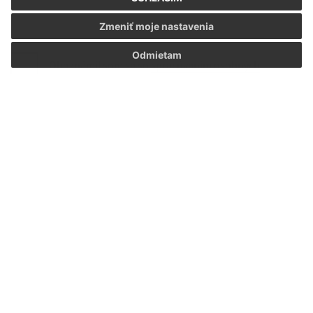
Zmeniť moje nastavenia
Odmietam
Oboznámil som sa so
spracúvaním osobných
údajov
Google reCaptcha Response
Odoslať správu
Úradné hodiny:
Deň
Čas *
Pondelok:
7:00 - 15:00
Utorok:
7:00 - 15:00
Streda:
7:00 - 17:00
Štvrtok:
7:00 - 15:00
Piatok:
7:00 - 13:00