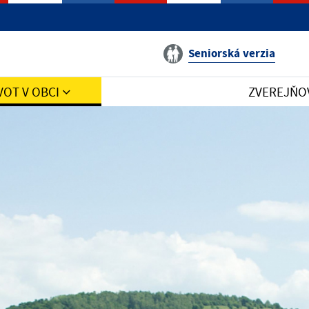
Seniorská verzia
VOT V OBCI
ZVEREJŇO