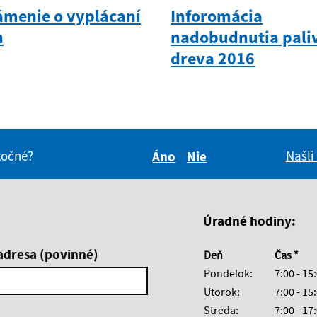
menie o vyplácaní
Inforomácia
n
nadobudnutia pali
dreva 2016
itočné?
Našli
Áno
Nie
Boli tieto informácie pre 
Boli tieto informáci
Úradné hodiny:
adresa (povinné)
Deň
Čas *
Pondelok:
7:00 - 15
Utorok:
7:00 - 15
Streda:
7:00 - 17