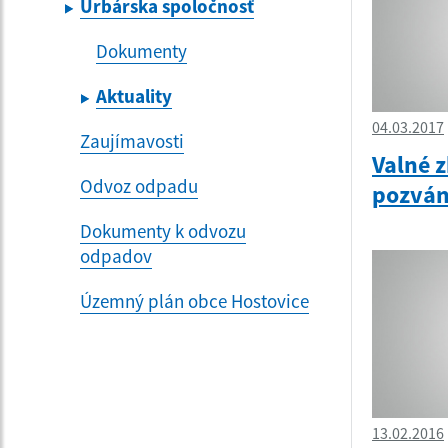
Urbárska spoločnosť
Dokumenty
Aktuality
04.03.2017
Zaujímavosti
Valné 
Odvoz odpadu
pozvá
Dokumenty k odvozu
odpadov
Územný plán obce Hostovice
13.02.2016