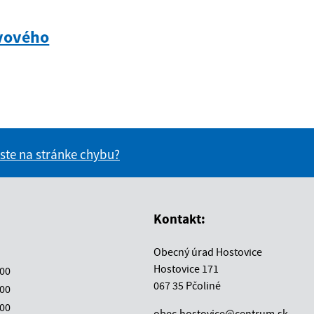
vového
 ste na stránke chybu?
vás užitočné?
e pre vás užitočné?
Kontakt:
Obecný úrad Hostovice
Hostovice 171
:00
067 35 Pčoliné
:00
:00
obec.hostovice@centrum.sk