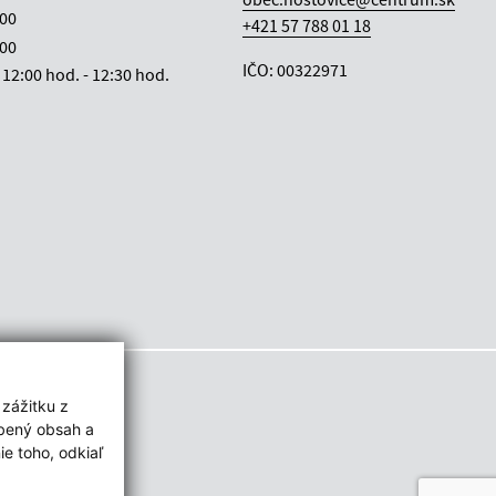
:00
+421 57 788 01 18
:00
IČO: 00322971
12:00 hod. - 12:30 hod.
 zážitku z
obený obsah a
e toho, odkiaľ