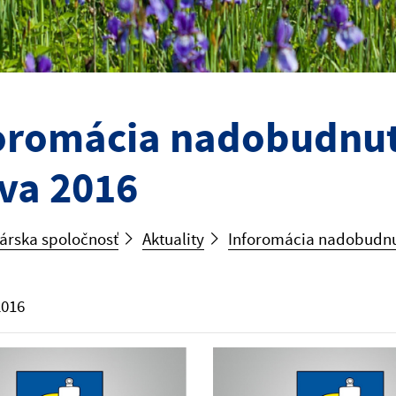
oromácia nadobudnut
va 2016
árska spoločnosť
Aktuality
Inforomácia nadobudnu
2016