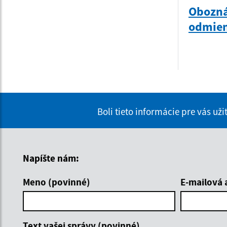
Obozná
odmie
Boli tieto informácie pre vás už
Napíšte nám:
Meno (povinné)
E-mailová 
Text vašej správy (povinné)