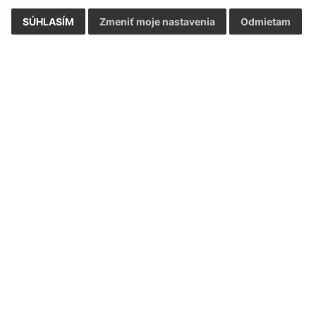
SÚHLASÍM
Zmeniť moje nastavenia
Odmietam
Rýchle odkazy:
Aktualiz
nku
Aktuality
31.07.2026 
História
RSS
Fotogaléria
Kultúra
Triedenie odpadu