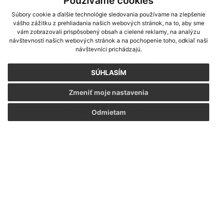
Používame cookies
Súbory cookie a ďalšie technológie sledovania používame na zlepšenie
vášho zážitku z prehliadania našich webových stránok, na to, aby sme
Úradné hodiny:
vám zobrazovali prispôsobený obsah a cielené reklamy, na analýzu
návštevnosti našich webových stránok a na pochopenie toho, odkiaľ naši
Deň
Čas *
návštevníci prichádzajú.
Pondelok:
7:00 - 15:00
SÚHLASÍM
Utorok:
7:00 - 15:00
Streda:
7:00 - 17:00
Zmeniť moje nastavenia
Štvrtok:
7:00 - 15:00
Piatok:
7:00 - 13:00
Odmietam
* Obedňajšia prestávka: 12:00 hod. - 12:30 hod.
Kontakt:
Obecný úrad Hostovice
Hostovice 171
067 35 Pčoliné
obec.hostovice@centrum.sk