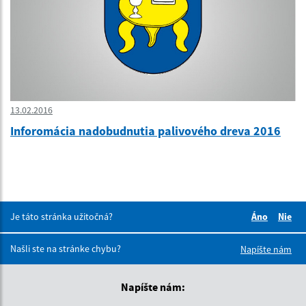
13.02.2016
Inforomácia nadobudnutia palivového dreva 2016
Je táto stránka užitočná?
Áno
Nie
Boli tieto 
Boli 
Našli ste na stránke chybu?
Napíšte nám
Napíšte nám: