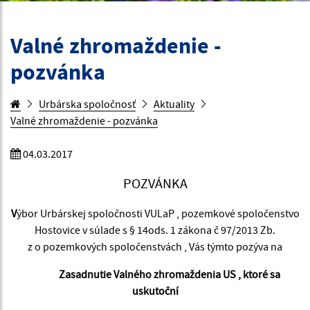
Valné zhromaždenie -
pozvánka
Urbárska spoločnosť
Aktuality
Valné zhromaždenie - pozvánka
04.03.2017
POZVÁNKA
V
ýbor Urbárskej spoločnosti VULaP , pozemkové spoločenstvo
Hostovice v súlade s § 14ods. 1 zákona č 97/2013 Zb.
z o pozemkových spoločenstvách , Vás týmto pozýva na
Zasadnutie Valného zhromaždenia US , ktoré sa
uskutoční