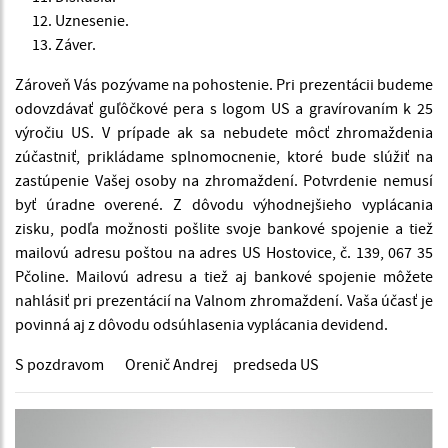
Uznesenie.
Záver.
Zároveň Vás pozývame na pohostenie. Pri prezentácii budeme
odovzdávať guľôčkové pera s logom US a gravírovaním k 25
výročiu US. V prípade ak sa nebudete môcť zhromaždenia
zúčastniť, prikládame splnomocnenie, ktoré bude slúžiť na
zastúpenie Vašej osoby na zhromaždení. Potvrdenie nemusí
byť úradne overené. Z dôvodu výhodnejšieho vyplácania
zisku, podľa možnosti pošlite svoje bankové spojenie a tiež
mailovú adresu poštou na adres US Hostovice, č. 139, 067 35
Pčoline. Mailovú adresu a tiež aj bankové spojenie môžete
nahlásiť pri prezentácií na Valnom zhromaždení. Vaša účasť je
povinná aj z dôvodu odsúhlasenia vyplácania devidend.
S pozdravom Orenič Andrej predseda US