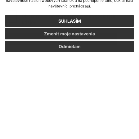
návštevnosti našich webových stránok a na pochopenie toho, odkiaľ naši
návštevníci prichádzajú.
Oboznámil som sa so
spracúvaním osobných
SÚHLASÍM
údajov
Zmeniť moje nastavenia
Google reCaptcha Response
Odoslať správu
Odmietam
Úradné hodiny:
Deň
Čas *
Pondelok:
7:00 - 15:00
Utorok:
7:00 - 15:00
Streda:
7:00 - 17:00
Štvrtok:
7:00 - 15:00
Piatok:
7:00 - 13:00
* Obedňajšia prestávka: 12:00 hod. - 12:30 hod.