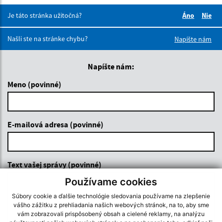
Je táto stránka užitočná?
Áno
Nie
Boli tieto 
Boli 
Našli ste na stránke chybu?
Napíšte nám
Napíšte nám:
Meno (povinné)
E-mailová adresa (povinné)
Text vašej správy (povinné)
Používame cookies
Súbory cookie a ďalšie technológie sledovania používame na zlepšenie
vášho zážitku z prehliadania našich webových stránok, na to, aby sme
vám zobrazovali prispôsobený obsah a cielené reklamy, na analýzu